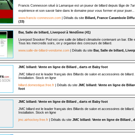
Francis Connesson situé à Lamarque est un joueur de billard depuis lâge de 7
expérience et son savoir faire dans le domaine pour vous former et pour jouer...
www.francis-connesson.com
| Détails du site
Billard, France Carambole Diff
(33)
Bar, Salle de billard, Liverpool à Vendôme (41)
Liverpool Snooker Pool est une salle de billard climatisée contenant un bar. Elle
Tous les mercredis soirs, on y organise des concours de billard.
www.salle-de-billard-vendome.com
| Détails du site
Bar, Salle de billard, Live
JMC billard: Vente en ligne de Billard , darts et Baby foot
JMC billard est le leader français des Billards de salon et accessoires de billard.
Installation. Stock en ligne
billard.domestique.free.fr
| Détails du site
JMC billard: Vente en ligne de Billar
foot
JMC billard: Vente en ligne de Billard , darts et Baby foot
JMC billard est le leader français des Billards de salon et accessoires de billard.
Installation. Stock en ligne
jmc.airhockey.free.fr
| Détails du site
JMC billard: Vente en ligne de Billard , 