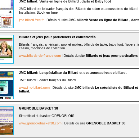
JMC billard: Vente en ligne de Billard , darts et Baby foot
JMC billard est le leader français des Billards de salon et accessoires de billard.
Installation. Stock en ligne
jmc.billard.free.fr
| Détails du site
JMC billard: Vente en ligne de Billard , dart
Billards et jeux pour particuliers et collectivités
Billards français, américain, pool et mixtes, billards de table, baby foot, flippers, 
casino, machines de collection...
www.billards-de-france.com
| Détails du site
Billards et jeux pour particuliers 
JMC billard: Le spécialiste du Billard et des accessoires de billard.
JMC billard: Leader français du Billard
www.jmc-billard.com
| Détails du site
JMC billard: Le spécialiste du Billard e
billard.
GRENOBLE BASKET 38
Site officiel du basket GRENOBLOIS
www.grenoblebasket38.com
| Détails du site
GRENOBLE BASKET 38