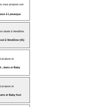
ans vous propose son
usion à Lamarque
 est située à Vendôme.
rpool à Vendôme (41)
 Livraison et
d , darts et Baby
 Livraison et
darts et Baby foot