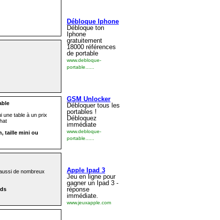
able
i une table à un prix
hat
, taille mini ou
e aussi de nombreux
rds