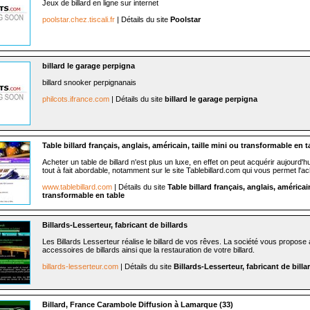
Jeux de billard en ligne sur internet
poolstar.chez.tiscali.fr
| Détails du site
Poolstar
billard le garage perpigna
billard snooker perpignanais
philcots.ifrance.com
| Détails du site
billard le garage perpigna
Table billard français, anglais, américain, taille mini ou transformable en t
Acheter un table de billard n'est plus un luxe, en effet on peut acquérir aujourd'hu
tout à fait abordable, notamment sur le site Tablebillard.com qui vous permet l'ac
www.tablebillard.com
| Détails du site
Table billard français, anglais, américain
transformable en table
Billards-Lesserteur, fabricant de billards
Les Billards Lesserteur réalise le billard de vos rêves. La société vous propos
accessoires de billards ainsi que la restauration de votre billard.
billards-lesserteur.com
| Détails du site
Billards-Lesserteur, fabricant de billa
Billard, France Carambole Diffusion à Lamarque (33)