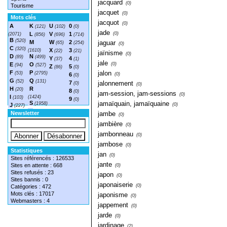
jacquard
(0)
Tourisme
jacquet
(0)
Mots clés
jacquot
(0)
A
K
U
0
(121)
(102)
(0)
jade
L
V
1
(0)
(2071)
(856)
(696)
(714)
B
(520)
M
W
2
jaguar
(65)
(254)
(0)
C
(320)
X
3
(1610)
(22)
(21)
jaïnisme
(0)
D
N
(89)
(499)
Y
4
(37)
(1)
jale
E
O
(0)
(94)
(527)
Z
5
(86)
(0)
F
P
jalon
(53)
(2795)
6
(0)
(0)
G
Q
(52)
(131)
7
jalonnement
(0)
(0)
H
R
(20)
8
(0)
jam-session, jam-sessions
(0)
I
(1424)
(103)
9
(0)
S
jamaïquain, jamaïquaine
(1958)
J
(0)
(227)
T
(1548)
Newsletter
jambe
(0)
jambière
(0)
jambonneau
(0)
jambose
(0)
Statistiques
jan
(0)
Sites référencés : 126533
jante
Sites en attente : 668
(0)
Sites refusés : 23
japon
(0)
Sites bannis : 0
japonaiserie
(0)
Catégories : 472
Mots clés : 17017
japonisme
(0)
Webmasters : 4
jappement
(0)
jarde
(0)
jardinage
(2)