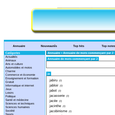
Annuaire
Nouveautés
Top hits
Top note
Catégories
Annuaire
>
Annuaire de mots commençant par J
Actualités
Annuaire de mots commençant par J
Animaux
Arts et culture
Automobiles et motos
Charme
ja
Commerce et économie
Enseignement et formation
jabiru
(0)
Gratuit
jabloir
Informatique et internet
(0)
Jeux
jabot
(0)
Loisirs
jacasserie
Politique
(0)
Santé et médecine
jacée
(0)
Sciences et techniques
jacinthe
(0)
Sciences humaines
Société
jacobinisme
(0)
Sports