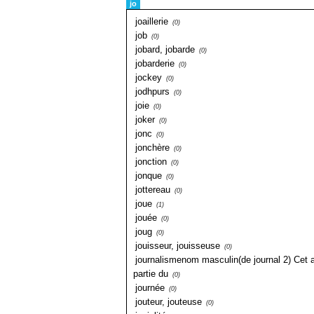
jo
joaillerie
(0)
job
(0)
jobard, jobarde
(0)
jobarderie
(0)
jockey
(0)
jodhpurs
(0)
joie
(0)
joker
(0)
jonc
(0)
jonchère
(0)
jonction
(0)
jonque
(0)
jottereau
(0)
joue
(1)
jouée
(0)
joug
(0)
jouisseur, jouisseuse
(0)
journalismenom masculin(de journal 2) Cet ar
partie du
(0)
journée
(0)
jouteur, jouteuse
(0)