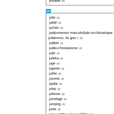
jovialité
(0)
ju
jubé
(0)
jubilé
(0)
juchoir
(0)
judaïsmenom masculin(latin ecclésiastique
judaismus, du grec i
(0)
judéité
(0)
judéo-christianisme
(0)
judo
(0)
judoka
(0)
juge
(0)
jugeote
(0)
juillet
(0)
juiverie
(0)
jujube
(0)
julep
(0)
julienne
(0)
jumelage
(0)
jumping
(0)
junte
(0)