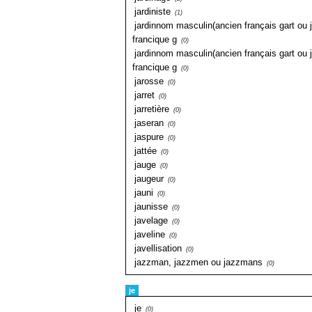
jardiniste
(1)
jardinnom masculin(ancien français gart ou j
francique g
(0)
jardinnom masculin(ancien français gart ou j
francique g
(0)
jarosse
(0)
jarret
(0)
jarretière
(0)
jaseran
(0)
jaspure
(0)
jattée
(0)
jauge
(0)
jaugeur
(0)
jauni
(0)
jaunisse
(0)
javelage
(0)
javeline
(0)
javellisation
(0)
jazzman, jazzmen ou jazzmans
(0)
je
je
(0)