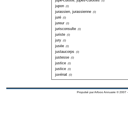
jupe-culotte, jupes-culottes
(0)
jupon
(0)
jurassien, jurassienne
(0)
juré
(0)
jureur
(0)
jurisconsulte
(0)
juriste
(0)
jury
(0)
jusée
(0)
justaucorps
(0)
justesse
(0)
justice
(0)
justice
(0)
juvénat
(0)
Propulsé par
Arfooo Annuaire
© 2007 -