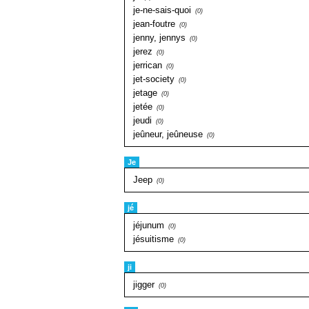
je-ne-sais-quoi
(0)
jean-foutre
(0)
jenny, jennys
(0)
jerez
(0)
jerrican
(0)
jet-society
(0)
jetage
(0)
jetée
(0)
jeudi
(0)
jeûneur, jeûneuse
(0)
Je
Jeep
(0)
jé
jéjunum
(0)
jésuitisme
(0)
ji
jigger
(0)