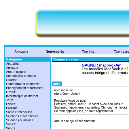
Annuaire
Nouveautés
Top hits
Top note
Catégories
Annuaire
>
jules
Actualités
Animaux
Arts et culture
Automobiles et motos
Charme
Commerce et économie
jules
Enseignement et formation
nom masculin
Gratuit
(du prénom Jules)
Informatique et internet
Jeux
Populaire Vase de nuit.
Loisirs
Petit ami, amant, mari : Elle vient avec son jules ?
Souteneur appartenant au milieu. (Synonyme : julot.)
Politique
Se faire appeler jules, se faire réprimander.
Santé et médecine
Sciences et techniques
Sciences humaines
Aucun site ajouté récemment
Société
Sports