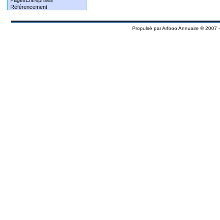
PagesEntreprises
Référencement
Propulsé par
Arfooo Annuaire
© 2007 -