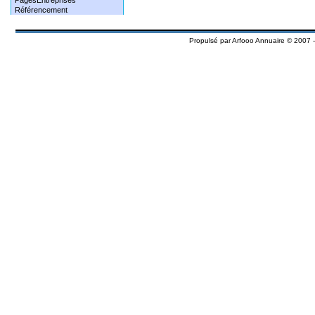
PagesEntreprises
Référencement
Propulsé par
Arfooo Annuaire
© 2007 -