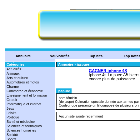
Annuaire
Nouveautés
Top hits
Top note
Catégories
Annuaire
>
jaspure
Actualités
Animaux
Arts et culture
Automobiles et motos
Charme
Commerce et économie
jaspure
Enseignement et formation
nom féminin
Gratuit
(de jaspe) Coloration spéciale donnée aux armes par 
Informatique et internet
Couleur que présente un fil composé de plusieurs brins
Jeux
Loisirs
Aucun site ajouté récemment
Politique
Santé et médecine
Sciences et techniques
Sciences humaines
Société
Sports