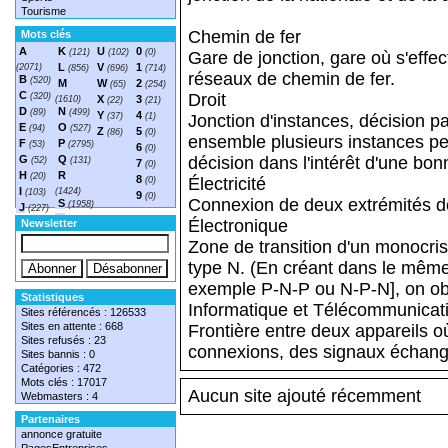
Tourisme
Chemin de fer
Mots clés
A
K
U
0
(121)
(102)
(0)
Gare de jonction, gare où s'effec
L
V
1
(2071)
(856)
(696)
(714)
réseaux de chemin de fer.
B
(520)
M
W
2
(65)
(254)
C
Droit
(320)
X
3
(1610)
(22)
(21)
D
N
(89)
(499)
Y
4
(37)
(1)
Jonction d'instances, décision pa
E
O
(94)
(527)
Z
5
(86)
(0)
ensemble plusieurs instances pe
F
P
(53)
(2795)
6
(0)
G
Q
décision dans l'intérêt d'une bon
(52)
(131)
7
(0)
H
R
(20)
8
Électricité
(0)
I
(1424)
(103)
9
(0)
Connexion de deux extrémités de
S
(1958)
J
(227)
T
(1548)
Électronique
Newsletter
Zone de transition d'un monocrist
type N. (En créant dans le même
exemple P-N-P ou N-P-N], on obti
Statistiques
Informatique et Télécommunicat
Sites référencés : 126533
Sites en attente : 668
Frontière entre deux appareils où
Sites refusés : 23
connexions, des signaux échangés
Sites bannis : 0
Catégories : 472
Mots clés : 17017
Aucun site ajouté récemment
Webmasters : 4
Partenaires
annonce gratuite