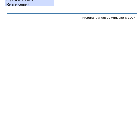
PagesEntreprises
Référencement
Propulsé par
Arfooo Annuaire
© 2007 -