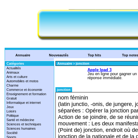
Annuaire
Nouveautés
Top hits
Top note
Catégories
Annuaire
>
jonction
Actualités
Animaux
Arts et culture
Automobiles et motos
Charme
Commerce et économie
jonction
Enseignement et formation
nom féminin
Gratuit
Informatique et internet
(latin junctio, -onis, de jungere,
Jeux
séparées : Opérer la jonction pa
Loisirs
Politique
Action de se joindre, de se réuni
Santé et médecine
mouvement : Les deux manifestati
Sciences et techniques
Sciences humaines
(Point de) jonction, endroit où d
Société
jonction de la nationale et de la
Sports