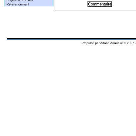
PagesEntreprises
Référencement
Propulsé par
Arfooo Annuaire
© 2007 -