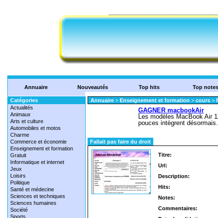
Annuaire
Nouveautés
Top hits
Top note
Catégories
Annuaire
>
Enseignement et formation
>
cours
>
Actualités
Animaux
Arts et culture
Automobiles et motos
Charme
Commerce et économie
Fallait pas faire du droit
Enseignement et formation
Titre:
Gratuit
Informatique et internet
Url:
Jeux
Loisirs
Description:
Politique
Hits:
Santé et médecine
Sciences et techniques
Notes:
Sciences humaines
Commentaires:
Société
Sports