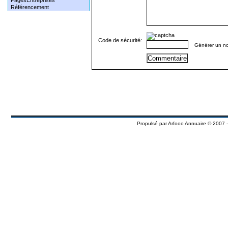
PagesEntreprises
Référencement
Code de sécurité:
Générer un n
Propulsé par
Arfooo Annuaire
© 2007 -