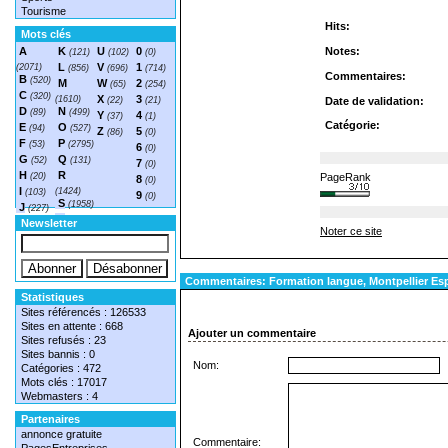
Tourisme
Hits:
Mots clés
A
K
U
0
Notes:
(121)
(102)
(0)
L
V
1
(2071)
(856)
(696)
(714)
Commentaires:
B
(520)
M
W
2
(65)
(254)
C
(320)
X
3
(1610)
(22)
(21)
Date de validation:
D
N
(89)
(499)
Y
4
(37)
(1)
Catégorie:
E
O
(94)
(527)
Z
5
(86)
(0)
F
P
(53)
(2795)
6
(0)
G
Q
(52)
(131)
7
(0)
H
R
(20)
PageRank
8
(0)
I
(1424)
(103)
9
(0)
S
(1958)
J
(227)
T
(1548)
Newsletter
Noter ce site
Commentaires: Formation langue, Montpellier Esp
Statistiques
Sites référencés : 126533
Sites en attente : 668
Ajouter un commentaire
Sites refusés : 23
Sites bannis : 0
Nom:
Catégories : 472
Mots clés : 17017
Webmasters : 4
Partenaires
annonce gratuite
Commentaire: