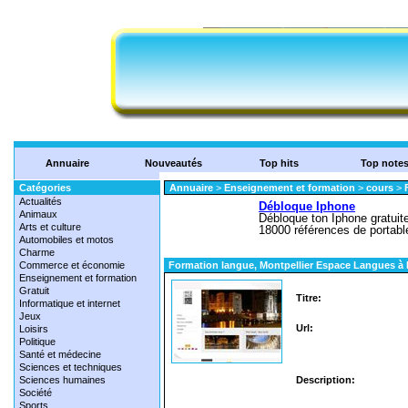
Annuaire
Nouveautés
Top hits
Top note
Catégories
Annuaire
>
Enseignement et formation
>
cours
>
Actualités
Animaux
Arts et culture
Automobiles et motos
Charme
Commerce et économie
Formation langue, Montpellier Espace Langues à M
Enseignement et formation
Gratuit
Titre:
Informatique et internet
Jeux
Url:
Loisirs
Politique
Santé et médecine
Sciences et techniques
Sciences humaines
Description:
Société
Sports