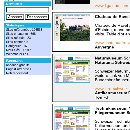
T
(1548)
Newsletter
www.1galerie.com
Château de Ravel
Château de Ravel :
Statistiques
d'Estaing, monumen
Sites référencés : 126533
Sites en attente : 668
visite. Table d'ori
Sites refusés : 23
Sites bannis : 0
www.chateauderav
Catégories : 472
Auvergne
Mots clés : 17017
Webmasters : 4
Naturmuseum Sch
Partenaires
Naturama Schweize
annonce gratuite
PagesEntreprises
Schweizer Naturm
Référencement
weitere Link von
Bundesbriefmuseum
www.ihre-schweiz.
Antikenmuseum Pf
Tour-d
Technikmuseum 
Fliegermuseum Sc
Schweizer Techni
Kulturmuseum und 