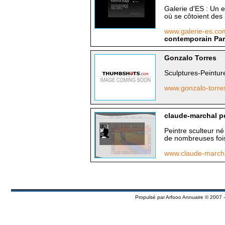
Galerie d'ES : Un 
où se côtoient des 
www.galerie-es.c
contemporain Pari
Gonzalo Torres
Sculptures-Peintur
www.gonzalo-torr
claude-marchal pe
Peintre sculteur né
de nombreuses fois
www.claude-march
Propulsé par
Arfooo Annuaire
© 2007 -