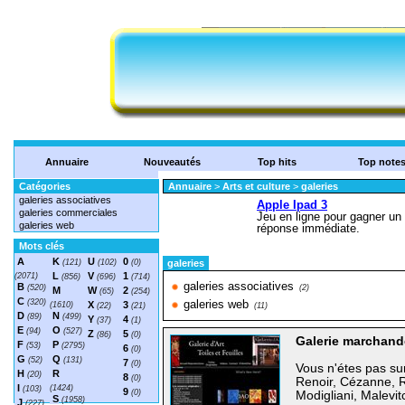
Annuaire
Nouveautés
Top hits
Top note
Catégories
Annuaire
>
Arts et culture
>
galeries
galeries associatives
galeries commerciales
galeries web
Mots clés
A
K
U
0
(121)
(102)
(0)
galeries
L
V
1
(2071)
(856)
(696)
(714)
galeries associatives
B
(520)
(2)
M
W
2
(65)
(254)
C
(320)
galeries web
X
3
(1610)
(22)
(21)
(11)
D
N
(89)
(499)
Y
4
(37)
(1)
E
O
(94)
(527)
Z
5
(86)
(0)
Galerie marchand
F
P
(53)
(2795)
6
(0)
G
Q
(52)
(131)
7
(0)
Vous n'étes pas su
H
R
(20)
8
(0)
Renoir, Cézanne, 
I
(1424)
(103)
9
(0)
Modigliani, Malevit
S
(1958)
J
(227)