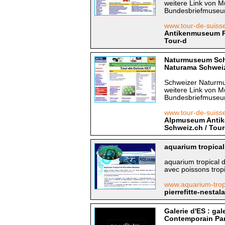
weitere Link von
Bundesbriefmuseum
www.tour-de-suiss
Antikenmuseum Pf
Tour-d
Naturmuseum Sch
Naturama Schweize
Schweizer Naturm
weitere Link von
Bundesbriefmuseum
www.tour-de-suis
Alpmuseum Antike
Schweiz.ch / Tour
aquarium tropical
aquarium tropical 
avec poissons trop
www.aquarium-tropi
pierrefitte-nesta
Galerie d'ES : gal
Contemporain Par