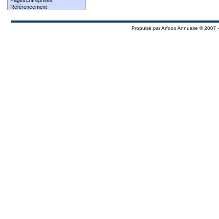
PagesEntreprises
Référencement
Propulsé par
Arfooo Annuaire
© 2007 -