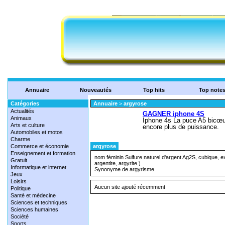
Annuaire
Nouveautés
Top hits
Top note
Catégories
Annuaire
>
argyrose
Actualités
Animaux
Arts et culture
Automobiles et motos
Charme
Commerce et économie
argyrose
Enseignement et formation
nom féminin Sulfure naturel d'argent Ag2S, cubique, 
Gratuit
argentite, argyrite.)
Informatique et internet
Synonyme de argyrisme.
Jeux
Loisirs
Aucun site ajouté récemment
Politique
Santé et médecine
Sciences et techniques
Sciences humaines
Société
Sports