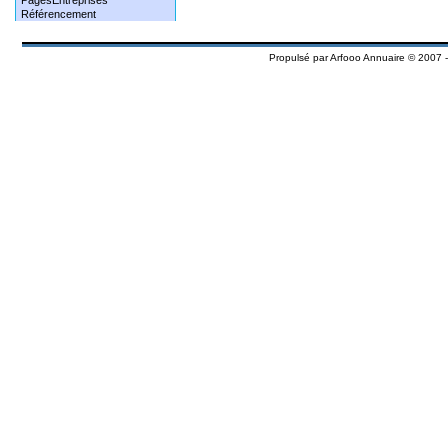
PagesEntreprises
Référencement
Propulsé par
Arfooo Annuaire
© 2007 -