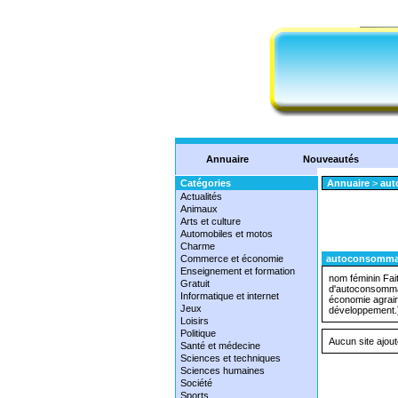
Annuaire
Nouveautés
Catégories
Annuaire
>
aut
Actualités
Animaux
Arts et culture
Automobiles et motos
Charme
Commerce et économie
autoconsomma
Enseignement et formation
nom féminin Fai
Gratuit
d'autoconsommat
Informatique et internet
économie agraire
Jeux
développement.
Loisirs
Politique
Aucun site ajo
Santé et médecine
Sciences et techniques
Sciences humaines
Société
Sports