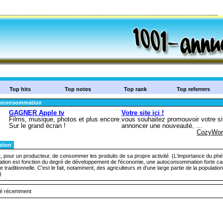
Top hits
Top notes
Top rank
Top referrers
oconsommation
tion
t, pour un producteur, de consommer les produits de sa propre activité. (L'importance du p
ion est fonction du degré de développement de l'économie, une autoconsommation forte ca
 traditionnelle. C'est le fait, notamment, des agriculteurs et d'une large partie de la populati
)
uté récemment