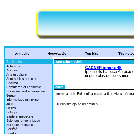
Annuaire
Nouveautés
Top hits
Top note
Catégories
Annuaire
>
avivé
Actualités
Animaux
Arts et culture
Automobiles et motos
Charme
Commerce et économie
avivé
Enseignement et formation
nom masculin Bois scié à quatre arêtes vives, généra
Gratuit
Informatique et internet
Jeux
Aucun site ajouté récemment
Loisirs
Politique
Santé et médecine
Sciences et techniques
Sciences humaines
Société
Sports