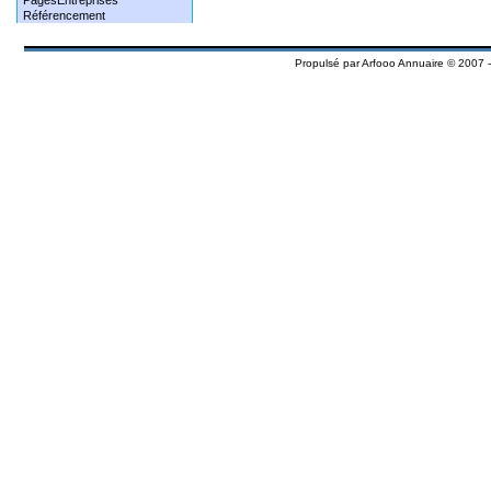
PagesEntreprises
Référencement
Propulsé par
Arfooo Annuaire
© 2007 -