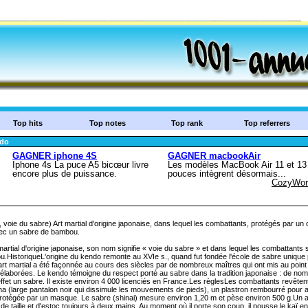
Top hits
Top notes
Top rank
Top referrers
do
 voie du sabre) Art martial d'origine japonaise, dans lequel les combattants, protégés par un
avec un sabre de bambou.
martial d'origine japonaise, son nom signifie « voie du sabre » et dans lequel les combattants 
HistoriqueL'origine du kendo remonte au XVIe s., quand fut fondée l'école de sabre unique p
 art martial a été façonnée au cours des siècles par de nombreux maîtres qui ont mis au poin
 élaborées. Le kendo témoigne du respect porté au sabre dans la tradition japonaise : de nom
fet un sabre. Il existe environ 4 000 licenciés en France.Les règlesLes combattants revêtent
ma (large pantalon noir qui dissimule les mouvements de pieds), un plastron rembourré pour a
 protégée par un masque. Le sabre (shinai) mesure environ 1,20 m et pèse environ 500 g.Un 
e taille et d'estoc toujours à deux mains. Au moment où il porte son coup, il pousse le kaï e