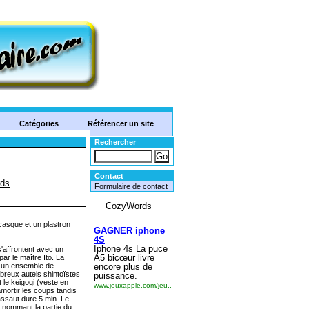
Catégories
Référencer un site
Rechercher
Contact
Formulaire de contact
 casque et un plastron
s'affrontent avec un
ar le maître Ito. La
t un ensemble de
breux autels shintoïstes
 le keigogi (veste en
mortir les coups tandis
assaut dure 5 min. Le
n nommant la partie du