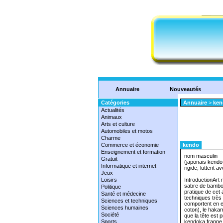
Annuaire
Nouveautés
Catégories
Annuaire
>
ken
Actualités
Animaux
Arts et culture
Automobiles et motos
Charme
Commerce et économie
kendo
Enseignement et formation
nom masculin
Gratuit
(japonais kendō,
Informatique et internet
rigide, luttent 
Jeux
Loisirs
IntroductionArt 
sabre de bambou.
Politique
pratique de cet
Santé et médecine
techniques très
Sciences et techniques
comportent en ef
Sciences humaines
coton), le haka
Société
que la tête est
Sports
kendoka frappe d