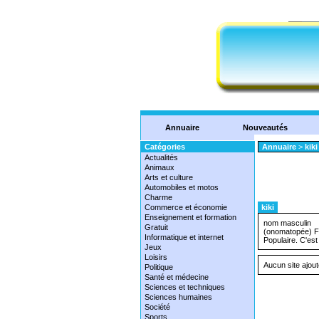
Annuaire
Nouveautés
Catégories
Annuaire
>
kiki
Actualités
Animaux
Arts et culture
Automobiles et motos
Charme
Commerce et économie
kiki
Enseignement et formation
nom masculin
Gratuit
(onomatopée) Fam
Informatique et internet
Populaire. C'est
Jeux
Loisirs
Aucun site ajo
Politique
Santé et médecine
Sciences et techniques
Sciences humaines
Société
Sports