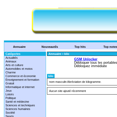
Annuaire
Nouveautés
Top hits
Top note
Catégories
Annuaire
>
kilo
Actualités
Animaux
Arts et culture
Automobiles et motos
Charme
Commerce et économie
kilo
Enseignement et formation
nom masculin Abréviation de kilogramme.
Gratuit
Informatique et internet
Jeux
Aucun site ajouté récemment
Loisirs
Politique
Santé et médecine
Sciences et techniques
Sciences humaines
Société
Sports