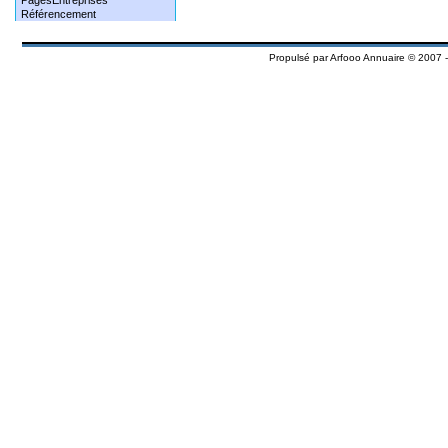
PagesEntreprises
Référencement
Propulsé par
Arfooo Annuaire
© 2007 -