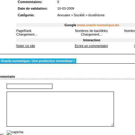
Commentaires:
0
Date de validation:
10-03-2009
Catégorie:
Annuaire
>
Société
>
ésotérisme
Google
www.oracle-numerique.be
PageRank
Nombres de backlinks
Nombre
Chargement...
Chargement...
Interaction
Noter ce site
Ecrire un commentaire
Oracle-numerique: Une prediction immediate !
mmentaire