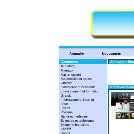
Annuaire
Nouveautés
Catégories
Annuaire
>
Soc
Actualités
Animaux
Arts et culture
Automobiles et motos
Charme
Commerce et économie
Oracle-numeriq
Enseignement et formation
Gratuit
Informatique et internet
Jeux
Loisirs
Politique
Santé et médecine
Sciences et techniques
Sciences humaines
Société
Sports