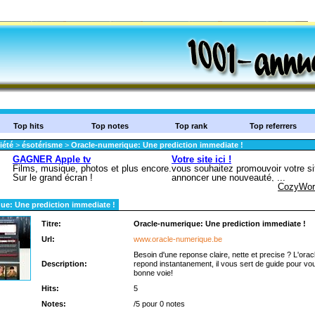
Top hits
Top notes
Top rank
Top referrers
iété
>
ésotérisme
>
Oracle-numerique: Une prediction immediate !
ue: Une prediction immediate !
Titre:
Oracle-numerique: Une prediction immediate !
Url:
www.oracle-numerique.be
Besoin d'une reponse claire, nette et precise ? L'or
Description:
repond instantanement, il vous sert de guide pour vou
bonne voie!
Hits:
5
Notes:
/5 pour 0 notes