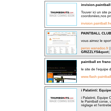
invision.paintball
Touver ici un site p
coordonées,nos prix
invision.paintball.f
PAINTBALL CLUB
vous aimez le sport,
perso.wanadoo.fr
|
GRIZZLYS&quot;
paintball en fran
le site de l'equipe 
www.flash-paintba
i Palatinti: Equip
i Palatinti, Equipe
le Paintball corse, 
réglage et l'entreti