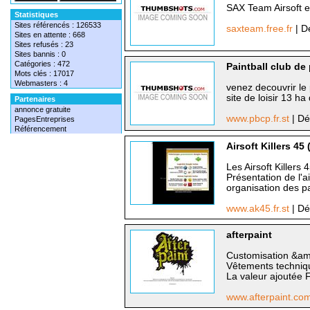
SAX Team Airsoft 
Statistiques
Sites référencés : 126533
saxteam.free.fr
| D
Sites en attente : 668
Sites refusés : 23
Sites bannis : 0
Catégories : 472
Paintball club de
Mots clés : 17017
Webmasters : 4
venez decouvrir le 
site de loisir 13 ha
Partenaires
annonce gratuite
www.pbcp.fr.st
| Dé
PagesEntreprises
Référencement
Airsoft Killers 45
Les Airsoft Killers 
Présentation de l'ai
organisation des par
www.ak45.fr.st
| Dé
afterpaint
Customisation &amp
Vêtements techniqu
La valeur ajoutée 
www.afterpaint.co