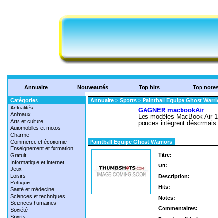
Annuaire
Nouveautés
Top hits
Top note
Catégories
Annuaire
>
Sports
>
Paintball Equipe Ghost Warri
Actualités
Animaux
Arts et culture
Automobiles et motos
Charme
Commerce et économie
Paintball Equipe Ghost Warriors
Enseignement et formation
Titre:
Gratuit
Informatique et internet
Url:
Jeux
Loisirs
Description:
Politique
Hits:
Santé et médecine
Sciences et techniques
Notes:
Sciences humaines
Commentaires:
Société
Sports