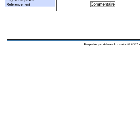
PagesEntreprises
Référencement
Propulsé par
Arfooo Annuaire
© 2007 -