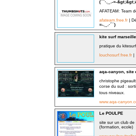
(¯`·.¸¸.-=-&gt;&gt;
AFATEAM: Team de 
afateam.free.fr
| Dé
=-.¸¸.·´¯)
kite surf marseille
pratique du kitesurf
louchosurf.free.fr
|
aqa-canyon, site
christophe pigeaul
corse du sud : sort
tous niveaux.
www.aqa-canyon.
Le POULPE
site sur un club d
(formation, ecole)