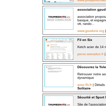
www.poulpevitroll
association gpud
association propos
basque, et espagne
vtt, rando...
www.goudurix.org
Fil en Six
Ketch acier de 14 
perso.wanadoo.fr
|
Découvrez la Yole 
Retrouver notre as
dynamique
asso.ffv.fr
| Détails
Solitaire
Sécurité et Spor
Site de l'associat