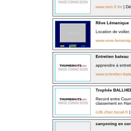
www.ssm.fr.fm
| Dé
Rêve Lémanique
Location de voilier
www.reve-lemaniq
Entretien bateau
apprendre à entret
www.entretien-ba
Trophée BALLHE
Record entre Cours
classement en Han
cclb.chez.tiscali.fr
|
canyoning en cor