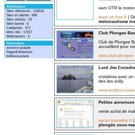
Statistiques
eam OTR le moton
Sites référencés : 126533
Sites en attente : 668
team.otr.free.fr
| Dé
Sites refusés : 23
motonautisme in
Sites bannis : 0
Catégories : 472
Mots clés : 17017
Club Plongee Bas
Webmasters : 4
Club de Plongee Bas
Partenaires
accueillent pour vo
annonce gratuite
PagesEntreprises
www.club-plongee-
Référencement
Lord Jim Croisièr
croisières avec un s
des iles scilly.
www.lordjimcroisi
Petites annonces
vente achat de maté
perso.wanadoo.fr
|
plongée sous-ma