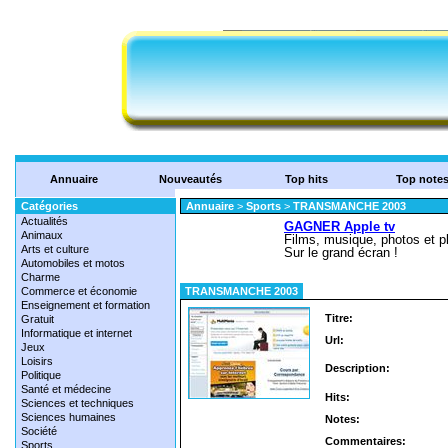
Annuaire
Nouveautés
Top hits
Top note
Catégories
Annuaire
>
Sports
>
TRANSMANCHE 2003
Actualités
Animaux
Arts et culture
Automobiles et motos
Charme
Commerce et économie
TRANSMANCHE 2003
Enseignement et formation
Titre:
Gratuit
Informatique et internet
Url:
Jeux
Loisirs
Description:
Politique
Santé et médecine
Hits:
Sciences et techniques
Sciences humaines
Notes:
Société
Commentaires:
Sports