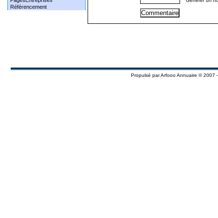
PagesEntreprises
Générer un n
Référencement
Propulsé par
Arfooo Annuaire
© 2007 -