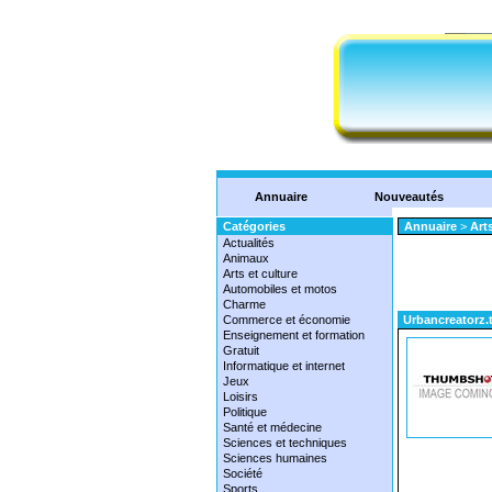
Annuaire
Nouveautés
Catégories
Annuaire
>
Arts
Actualités
Animaux
Arts et culture
Automobiles et motos
Charme
Commerce et économie
Urbancreatorz.
Enseignement et formation
Gratuit
Informatique et internet
Jeux
Loisirs
Politique
Santé et médecine
Sciences et techniques
Sciences humaines
Société
Sports