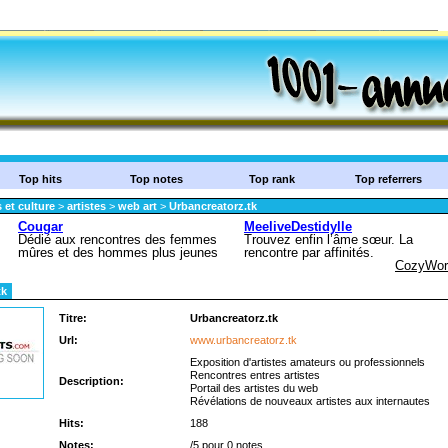
Top hits
Top notes
Top rank
Top referrers
 et culture
>
artistes
>
web art
>
Urbancreatorz.tk
tk
Titre:
Urbancreatorz.tk
Url:
www.urbancreatorz.tk
Exposition d'artistes amateurs ou professionnels
Rencontres entres artistes
Description:
Portail des artistes du web
Révélations de nouveaux artistes aux internautes
Hits:
188
Notes:
/5 pour 0 notes