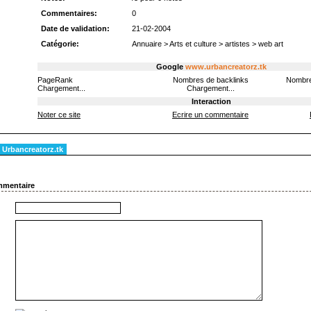
Commentaires:
0
Date de validation:
21-02-2004
Catégorie:
Annuaire
>
Arts et culture
>
artistes
>
web art
Google
www.urbancreatorz.tk
PageRank
Nombres de backlinks
Nombre
Chargement...
Chargement...
Interaction
Noter ce site
Ecrire un commentaire
Urbancreatorz.tk
mmentaire