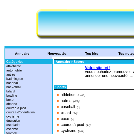
Annuaire
Nouveautés
Top hits
Top note
Catégories
Annuaire
>
Sports
athlétisme
automobile
autres
badmington
baseball
basketball
Sports
billard
athlétisme
bowling
(66)
boxe
autres
(466)
chasse
baseball
(8)
course à pied
course d'orientation
billard
(14)
cyclisme
boxe
(7)
équitation
course à pied
escalade
(17)
escrime
cyclisme
(134)
football