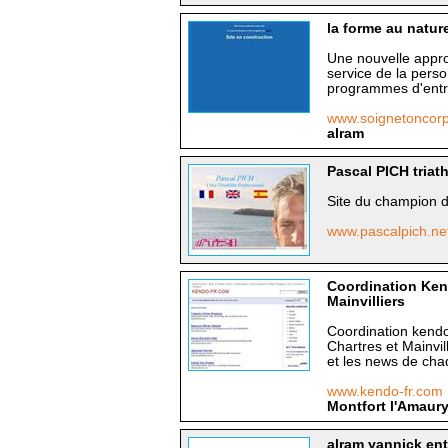
la forme au natur
Une nouvelle appro
service de la perso
programmes d'entr
www.soignetoncor
alram
Pascal PICH triat
Site du champion d
www.pascalpich.ne
Coordination Kend
Mainvilliers
Coordination kendo
Chartres et Mainvill
et les news de chaq
www.kendo-fr.com
Montfort l'Amaury,
alram yannick ent