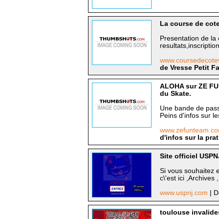
La course de cote
Presentation de la
resultats,inscriptio
www.coursedecote
de Vresse Petit F
ALOHA sur ZE FUNS
du Skate.
Une bande de passio
Peins d'infos sur l
www.zefunteam.c
d'infos sur la pr
Site officiel USPN
Si vous souhaitez 
c\'est ici ,Archives ,
www.uspnj.com
| D
toulouse invalide