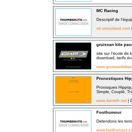
MC Racing
Descriptif de l'é
vtt.snoozland.com
gruissan kite pas
site sur l'école de
download, tarifs éco
www.gruissankite
Pronostiques Hipp
Pronisques Hippiqu
Simple, Couplé, Tr
www.danielh.net
| 
Foothumour
Detendons les ten
www.foothumour.