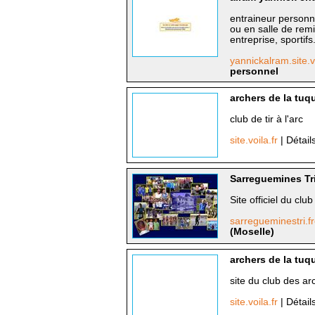
entraineur personn
ou en salle de rem
entreprise, sportifs.
yannickalram.site.v
personnel
archers de la tuq
club de tir à l'arc
site.voila.fr
| Détail
Sarreguemines Tri
Site officiel du cl
sarregueminestri.f
(Moselle)
archers de la tuq
site du club des a
site.voila.fr
| Détail