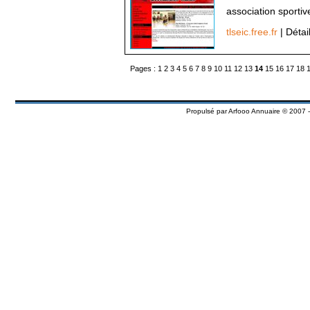
association sportiv
tlseic.free.fr
| Détai
Pages :
1
2
3
4
5
6
7
8
9
10
11
12
13
14
15
16
17
18
Propulsé par
Arfooo Annuaire
© 2007 -