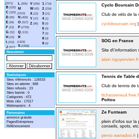
L
V
1
(2071)
(856)
(696)
(714)
Cyclo Bourcain D
B
(520)
M
W
2
(65)
(254)
C
(320)
X
3
(1610)
(22)
(21)
Club de vélo de la 
D
N
(89)
(499)
Y
4
(37)
(1)
E
O
(94)
(527)
Z
5
cyclobourcain.org
(86)
(0)
F
P
(53)
(2795)
6
(0)
G
Q
(52)
(131)
7
(0)
H
R
(20)
8
(0)
SOG en France
I
(1424)
(103)
9
(0)
S
(1958)
J
(227)
Site d\'information
T
(1548)
Newsletter
alain.nguyenvien.f
Statistiques
Tennis de Table 
Sites référencés : 126533
Sites en attente : 668
Club de tennis de t
Sites refusés : 23
Sites bannis : 0
ttchasseneuil.free.
Catégories : 472
Poitou
Mots clés : 17017
Webmasters : 4
Ze Funteam
Partenaires
annonce gratuite
plein d'infos sur la
PagesEntreprises
conseils, spots, etc.
Référencement
perso.wanadoo.fr
|