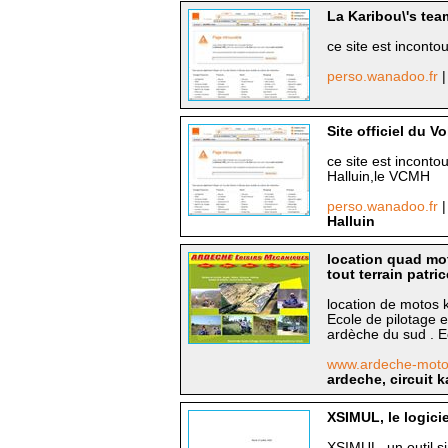
La Karibou\'s tea
ce site est inconto
perso.wanadoo.fr
|
Site officiel du V
ce site est inconto
Halluin,le VCMH
perso.wanadoo.fr
|
Halluin
location quad moto
tout terrain patri
location de motos k
Ecole de pilotage e
ardèche du sud . Ec
www.ardeche-mot
ardeche, circuit k
XSIMUL, le logici
XSIMUL, un outil s