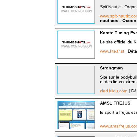
Spit'Nautic - Organ
www.spit-nautic.c
nauticos - Oxoon
Karate Timing Ev
Le site officiel du
www.kte.fr.st
| Déta
Strongman
Site sur le bodybui
et des liens extre
clad.kilou.com
| Dé
AMSL FREJUS
le sport à fréjus et 
www.amslfrejus.c