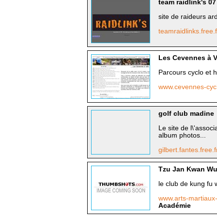
team raidlink's 07
site de raideurs ar
teamraidlinks.free.
Les Cevennes à V
Parcours cyclo et
www.cevennes-cyc
golf club madine
Le site de l\'associ
album photos...
gilbert.fantes.free.
Tzu Jan Kwan Wu
le club de kung fu 
www.arts-martiaux-
Académie