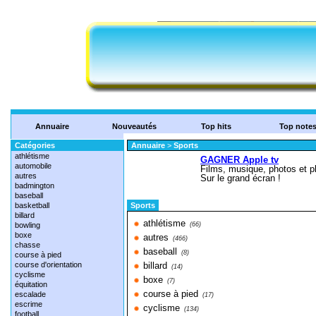
Annuaire
Nouveautés
Top hits
Top note
Catégories
Annuaire
>
Sports
athlétisme
automobile
autres
badmington
baseball
basketball
Sports
billard
athlétisme
bowling
(66)
boxe
autres
(466)
chasse
baseball
(8)
course à pied
course d'orientation
billard
(14)
cyclisme
boxe
(7)
équitation
course à pied
escalade
(17)
escrime
cyclisme
(134)
football