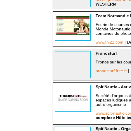
WESTERN
Team Normandie 
Ecurie de courses
Monde Motonautiqu
centaines de photo
www.tni22.com
| D
Pronosturf
Pronos sur les cou
pronosturf.free.fr
|
Spit'Nautic - Act
Société d'organisat
espaces ludiques a
autre organisme
www.spit-nautic.c
complexe Hôtelie
Spit'Nautic - Org