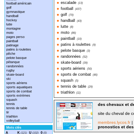
escalade
football américain
(13)
golf
football
(437)
gymnastique
golf
(70)
handball
hockey
handball
(43)
lutte
lutte
(8)
montagne
moto
moto
(86)
pages perso
paintball
(10)
paintball
patins à roulettes
patinage
(9)
patins à roulettes
pelote basque
(3)
pêche
randonnées
(52)
pelote basque
pétanque
skate-board
(39)
randonnées
sports aériens
(50)
rugby
sports de combat
skate-board
(46)
ski
squash
(5)
sports aériens
tennis de table
sports aquatiques
(29)
sports de combat
triathlon
(11)
sports extrèmes
squash
tennis
des chevaux et d
tennis de table
tir
site du cheval de 
triathlon
volleyball
membres.lycos.fr
|
pronostics et des
Mots clés
A
K
U
0
(121)
(102)
(0)