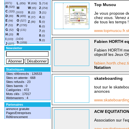
L
V
1
(2071)
(856)
(696)
(714)
Top Muscu
B
(520)
M
W
2
(65)
(254)
C
(320)
X
3
(1610)
(22)
(21)
Je vous propose de
D
N
(89)
(499)
Y
4
chez vous. Venez a
(37)
(1)
E
O
(94)
(527)
Z
5
de tous les temps !
(86)
(0)
F
P
(53)
(2795)
6
(0)
G
Q
(52)
(131)
www.topmuscu.fr.s
7
(0)
H
R
(20)
8
(0)
I
(1424)
(103)
9
(0)
Fabien HORTH equ
S
(1958)
J
(227)
T
(1548)
Newsletter
Fabien HORTH memb
objectif les Jeux 
fabien.horth.chez.ti
Natation
Statistiques
Sites référencés : 126533
Sites en attente : 668
skateboarding
Sites refusés : 23
Sites bannis : 0
tout sur le skateboa
Catégories : 472
anonces
Mots clés : 17017
Webmasters : 4
www.skateboarding.
Partenaires
annonce gratuite
ACW EQUITATIO
PagesEntreprises
Référencement
Association sur l'e
acw-equitationweste