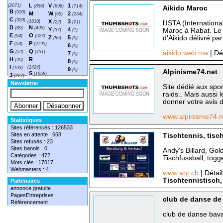
L
V
1
(2071)
(856)
(696)
(714)
Aikido Maroc
B
(520)
M
W
2
(65)
(254)
C
(320)
X
3
(1610)
(22)
(21)
l'ISTA (Internationa
D
N
(89)
(499)
Y
4
Maroc à Rabat. Le
(37)
(1)
E
O
(94)
(527)
Z
5
d'Aikido délivré par
(86)
(0)
F
P
(53)
(2795)
6
(0)
G
Q
(52)
(131)
aikido.web.ma
| Dé
7
(0)
H
R
(20)
8
(0)
I
(1424)
(103)
9
(0)
Alpinisme74.net
S
(1958)
J
(227)
T
(1548)
Newsletter
Site dédié aux spor
raids.. Mais aussi l
donner votre avis d
www.alpinisme74.
Statistiques
Sites référencés : 126533
Sites en attente : 668
Tischtennis, tisc
Sites refusés : 23
Sites bannis : 0
Andy's Billard, Gol
Catégories : 472
Tischfussball, tögg
Mots clés : 17017
Webmasters : 4
www.ant.ch
| Détai
Tischtennistisch,
Partenaires
annonce gratuite
PagesEntreprises
club de danse de
Référencement
club de danse bava