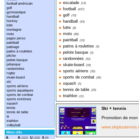
escalade
football américain
(13)
golf
football
(437)
gymnastique
golf
(70)
handball
hockey
handball
(43)
lutte
lutte
(8)
montagne
moto
moto
(86)
pages perso
paintball
(10)
paintball
patins à roulettes
patinage
(9)
patins à roulettes
pelote basque
(3)
pêche
randonnées
(52)
pelote basque
pétanque
skate-board
(39)
randonnées
sports aériens
(50)
rugby
sports de combat
skate-board
(46)
ski
squash
(5)
sports aériens
tennis de table
sports aquatiques
(29)
sports de combat
triathlon
(11)
sports extrèmes
squash
tennis
Ski + tennis
tennis de table
tir
Promotion de mon ac
triathlon
volleyball
www.skiplustennis
Mots clés
A
K
U
0
(121)
(102)
(0)