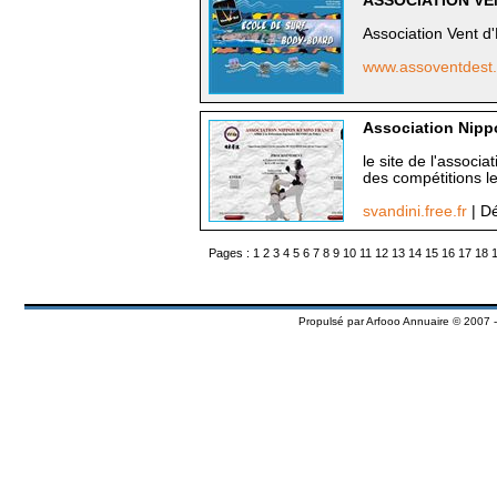
ASSOCIATION VE
Association Vent d
www.assoventdes
Association Nip
le site de l'associa
des compétitions le
svandini.free.fr
| Dé
Pages :
1
2
3
4
5
6
7
8
9
10
11
12
13
14
15
16
17
18
Propulsé par
Arfooo Annuaire
© 2007 -