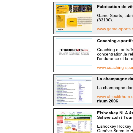
Fabrication de vê
Game Sports, fabric
(83190).
www.game-sports
Coaching-sportif
Coaching et antraî
concentration,la re
l'endurance et la r
www.coaching-spor
La champagne dan
La champagne dans
www.objectifrhum
rhum 2006
Eishockey NLA &a
Schweiz.ch / Tou
Eishockey Hockey 
Genève-Servette H