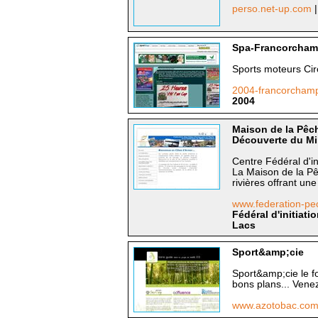
perso.net-up.com
Spa-Francorcham
Sports moteurs Ci
2004-francorcham
2004
Maison de la Pêch
Découverte du Mi
Centre Fédéral d'in
La Maison de la Pê
rivières offrant une
www.federation-p
Fédéral d'initiat
Lacs
Sport&amp;cie
Sport&amp;cie le for
bons plans... Venez
www.azotobac.co