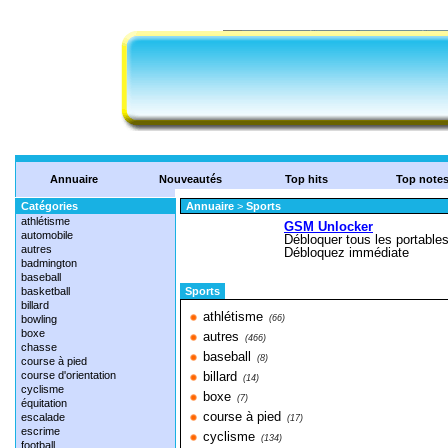
Annuaire
Nouveautés
Top hits
Top note
Catégories
Annuaire
>
Sports
athlétisme
automobile
autres
badmington
baseball
basketball
Sports
billard
athlétisme
bowling
(66)
boxe
autres
(466)
chasse
baseball
(8)
course à pied
course d'orientation
billard
(14)
cyclisme
boxe
(7)
équitation
course à pied
escalade
(17)
escrime
cyclisme
(134)
football