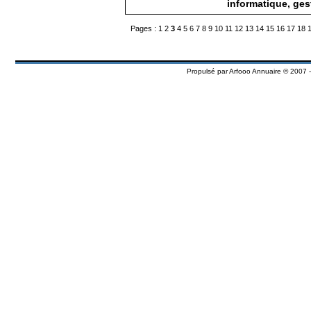
informatique, ges
Pages :
1
2
3
4
5
6
7
8
9
10
11
12
13
14
15
16
17
18
Propulsé par
Arfooo Annuaire
© 2007 -