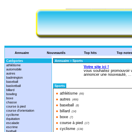
Annuaire
Nouveautés
Top hits
Top note
Catégories
Annuaire
>
Sports
athlétisme
automobile
autres
badmington
baseball
basketball
Sports
billard
athlétisme
bowling
(66)
boxe
autres
(466)
chasse
baseball
(8)
course à pied
course d'orientation
billard
(14)
cyclisme
boxe
(7)
équitation
course à pied
escalade
(17)
escrime
cyclisme
(134)
football