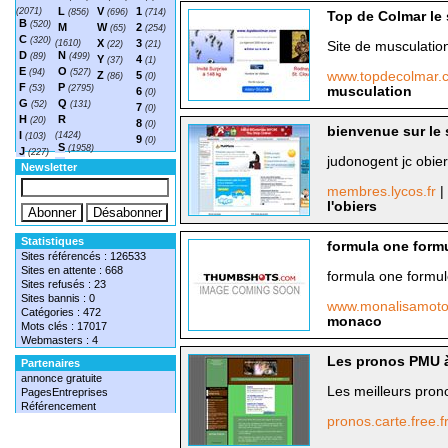
L
V
1
(2071)
(856)
(696)
(714)
Top de Colmar le 
B
(520)
M
W
2
(65)
(254)
C
(320)
X
3
(1610)
(22)
(21)
Site de musculation
D
N
(89)
(499)
Y
4
(37)
(1)
E
O
(94)
(527)
Z
5
www.topdecolmar
(86)
(0)
F
P
(53)
(2795)
musculation
6
(0)
G
Q
(52)
(131)
7
(0)
H
R
(20)
8
(0)
bienvenue sur le s
I
(1424)
(103)
9
(0)
S
(1958)
J
(227)
judonogent jc obier
T
(1548)
Newsletter
membres.lycos.fr
|
l'obiers
Statistiques
formula one form
Sites référencés : 126533
Sites en attente : 668
formula one formu
Sites refusés : 23
Sites bannis : 0
www.monalisamoto
Catégories : 472
monaco
Mots clés : 17017
Webmasters : 4
Les pronos PMU à
Partenaires
annonce gratuite
Les meilleurs pro
PagesEntreprises
Référencement
pronos.carte.free.f