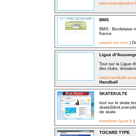
www.axecapoeira-
BMS
BMS : Bordelaise ma
france
www.b-ms.com
| D
Ligue d\'Auuverg
Tout sur la Ligue d
des clubs, dossiers
www.handball-auv
Handball
SKATEKULTE
tout sur le skate,l
skate(blind,everyda
de skate
membres.lycos.fr
|
TOCARD TYPE