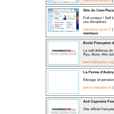
membres.lycos.fr
|
Site du Cam-Paca 
Full contact / Self 
ces disciplines
membres.lycos.fr
|
martiaux
Ecole Française 
La self défense de
Ryu, Boxe, Aïki-Jut
www.taihojutsu.or
La Ferme d'Aubry
Elevage et pension
perso.wanadoo.fr
|
Axé Capoeira Fra
Site officiel franç