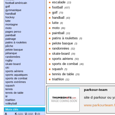
escalade
football américain
(13)
golf
football
(437)
gymnastique
golf
(70)
handball
hockey
handball
(43)
lutte
lutte
(8)
montagne
moto
moto
(86)
pages perso
paintball
(10)
paintball
patins à roulettes
patinage
(9)
patins à roulettes
pelote basque
(3)
pêche
randonnées
(52)
pelote basque
pétanque
skate-board
(39)
randonnées
sports aériens
(50)
rugby
sports de combat
skate-board
(46)
ski
squash
(5)
sports aériens
tennis de table
sports aquatiques
(29)
sports de combat
triathlon
(11)
sports extrèmes
squash
tennis
parkour-team
tennis de table
tir
site d parkour ou 
triathlon
volleyball
www.parkourteam.
Mots clés
A
K
U
0
(121)
(102)
(0)