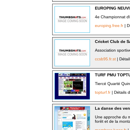
EUROPING NEUVI
4e Championnat d\'
europing.free.fr
| D
Cricket Club de S
Association sportiv
ccsb95.fr.st
| Détai
TURF PMU TOPT
Tiercé Quarté Quin
topturf.fr
| Détails d
La danse des vent
Une approche du mo
forêt et de la mont